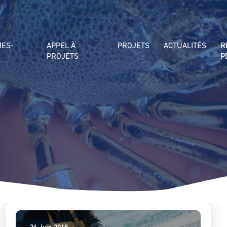
MES-
APPEL À
PROJETS
ACTUALITÉS
R
PROJETS
P