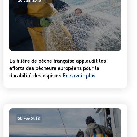
26 Juin 2018
Jan
Jan
Jan
Jan
Jan
Jan
Jan
Jan
Jan
Fév
Fév
Fév
Fév
Fév
Fév
Fév
Fév
Fév
Mar
Mar
Mar
Mar
Mar
Mar
Mar
Mar
Mar
Avr
Avr
Avr
Avr
Avr
Avr
Avr
Avr
Avr
2
0
0
0
0
1
1
1
1
0
0
0
0
0
0
0
1
1
2
2
0
2
0
0
0
1
1
Posts
Posts
Posts
Posts
Posts
Post
Post
Post
Post
Posts
Posts
Posts
Posts
Posts
Posts
Posts
Post
Post
Posts
Posts
Posts
Posts
Posts
Posts
Posts
Post
Post
Mai
Mai
Mai
Mai
Mai
Mai
Mai
Mai
Mai
Juin
Juin
Juin
Juin
Juin
Juin
Juin
Juin
Juin
Juil
Juil
Juil
Juil
Juil
Juil
Juil
Juil
Juil
Aoû
Aoû
Aoû
Aoû
Aoû
Aoû
Aoû
Aoû
Aoû
2
0
0
0
0
0
1
1
1
0
0
0
0
0
2
0
1
1
3
2
0
0
0
0
0
1
1
Posts
Posts
Posts
Posts
Posts
Posts
Post
Post
Post
Posts
Posts
Posts
Posts
Posts
Posts
Posts
Post
Post
Posts
Posts
Posts
Posts
Posts
Posts
Posts
Post
Post
La filière de pêche française applaudit les
Sep
Sep
Sep
Sep
Sep
Sep
Sep
Sep
Sep
Oct
Oct
Oct
Oct
Oct
Oct
Oct
Oct
Oct
Nov
Nov
Nov
Nov
Nov
Nov
Nov
Nov
Nov
Dé
Dé
Dé
Dé
Dé
Dé
Dé
Dé
Dé
efforts des pêcheurs européens pour la
0
0
0
2
0
0
0
1
1
0
0
0
2
0
0
0
1
1
0
2
0
0
0
0
1
1
1
Posts
Posts
Posts
Posts
Posts
Posts
Posts
Post
Post
Posts
Posts
Posts
Posts
Posts
Posts
Posts
Post
Post
Posts
Posts
Posts
Posts
Posts
Posts
Post
Post
Post
durabilité des espèces
En savoir plus
20 Fév 2018