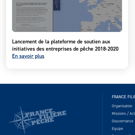
Lancement de la plateforme de soutien aux
initiatives des entreprises de pêche 2018-2020
En savoir plus
FRANCE FIL
Organisation
Missions / Acti
Gouvernance
Equipe