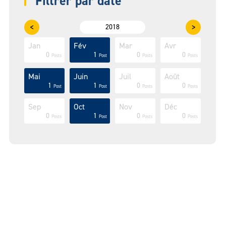
Filtrer par date
<
>
2018
Jan
Fév
Mar
Avr
3
0
0
0
0
2
0
0
1
0
1
0
0
Posts
Posts
Posts
Posts
Posts
Posts
Posts
Posts
Post
Posts
Post
Posts
Posts
t
t
t
t
t
t
t
t
t
Mai
Juin
Juil
Août
0
0
0
0
0
0
0
0
1
1
1
0
0
Posts
Posts
Posts
Posts
Posts
Posts
Posts
Posts
Post
Post
Post
Posts
Posts
c
c
c
c
c
c
c
c
c
Sep
Oct
Nov
Déc
0
0
0
0
0
0
1
1
1
0
1
0
0
Posts
Posts
Posts
Posts
Posts
Posts
Post
Post
Post
Posts
Post
Posts
Posts