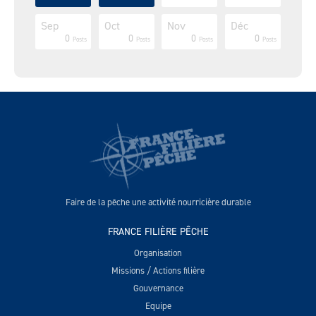
c
c
c
c
c
c
c
c
c
Sep
Oct
Nov
Déc
0
0
0
0
0
0
1
1
1
0
0
0
0
Posts
Posts
Posts
Posts
Posts
Posts
Post
Post
Post
Posts
Posts
Posts
Posts
Faire de la pêche une activité nourricière durable
FRANCE FILIÈRE PÊCHE
Organisation
Missions / Actions filière
Gouvernance
Equipe