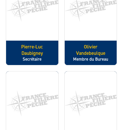
Pierre-Luc
Olivier
Daubigney
Vandebeulque
Secrétaire
Membre du Bureau