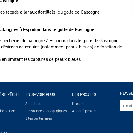
 Gascogne
res façade à la/aux flottille(s) du golfe de Gascogne
alangres à Espadon dans le golfe de Gascogne
e pêcherie de palangre à Espadon dans le golfe de Gascogne
n désirées de requins (notamment peaux bleues) en fonction de
en limitant les captures de peaux bleues
NEWSL
IÈRE PÊCHE
EN SAVOIR PLUS
LES PROJETS
Actualités
Projets
ons filière
Ressources pédagogiques
Appel à projets
Sites partenaires