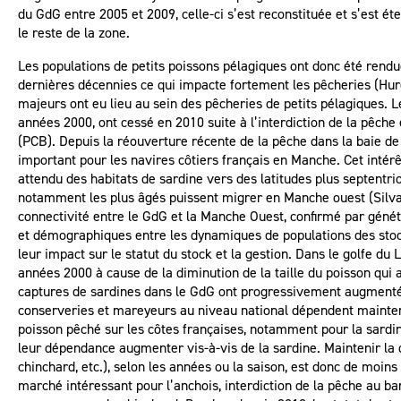
du GdG entre 2005 et 2009, celle-ci s’est reconstituée et s’est ét
le reste de la zone.
Les populations de petits poissons pélagiques ont donc été rendu
dernières décennies ce qui impacte fortement les pêcheries (Hur
majeurs ont eu lieu au sein des pêcheries de petits pélagiques. 
années 2000, ont cessé en 2010 suite à l’interdiction de la pêche
(PCB). Depuis la réouverture récente de la pêche dans la baie d
important pour les navires côtiers français en Manche. Cet intér
attendu des habitats de sardine vers des latitudes plus septentri
notamment les plus âgés puissent migrer en Manche ouest (Silva e
connectivité entre le GdG et la Manche Ouest, confirmé par génét
et démographiques entre les dynamiques de populations des sto
leur impact sur le statut du stock et la gestion. Dans le golfe du
années 2000 à cause de la diminution de la taille du poisson qui a
captures de sardines dans le GdG ont progressivement augmenté a
conserveries et mareyeurs au niveau national dépendent mainte
poisson pêché sur les côtes françaises, notamment pour la sardine
leur dépendance augmenter vis-à-vis de la sardine. Maintenir la
chinchard, etc.), selon les années ou la saison, est donc de moin
marché intéressant pour l’anchois, interdiction de la pêche au bar