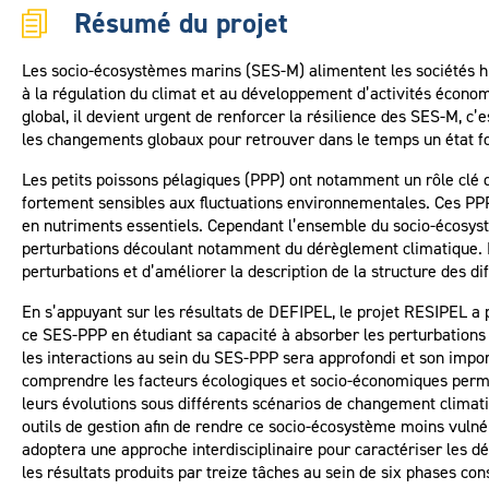
Résumé du projet
Les socio-écosystèmes marins (SES-M) alimentent les sociétés hu
à la régulation du climat et au développement d’activités écono
global, il devient urgent de renforcer la résilience des SES-M, c’
les changements globaux pour retrouver dans le temps un état fo
Les petits poissons pélagiques (PPP) ont notamment un rôle clé
fortement sensibles aux fluctuations environnementales. Ces PPP p
en nutriments essentiels. Cependant l’ensemble du socio-écosy
perturbations découlant notamment du dérèglement climatique. 
perturbations et d’améliorer la description de la structure des 
En s’appuyant sur les résultats de DEFIPEL, le projet RESIPEL a 
ce SES-PPP en étudiant sa capacité à absorber les perturbations e
les interactions au sein du SES-PPP sera approfondi et son impor
comprendre les facteurs écologiques et socio-économiques permetta
leurs évolutions sous différents scénarios de changement climatiqu
outils de gestion afin de rendre ce socio-écosystème moins vuln
adoptera une approche interdisciplinaire pour caractériser les d
les résultats produits par treize tâches au sein de six phases cons