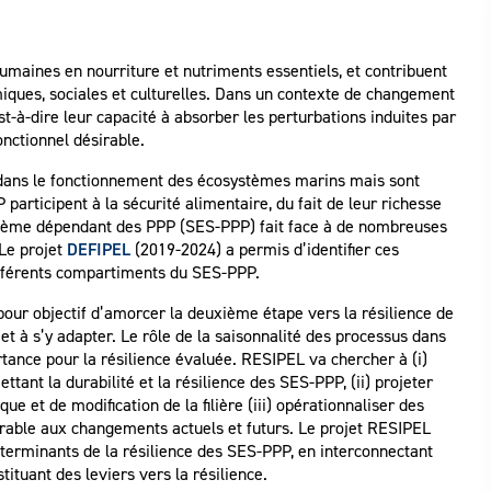
maines en nourriture et nutriments essentiels, et contribuent
miques, sociales et culturelles. Dans un contexte de changement
est-à-dire leur capacité à absorber les perturbations induites par
nctionnel désirable.
 dans le fonctionnement des écosystèmes marins mais sont
articipent à la sécurité alimentaire, du fait de leur richesse
stème dépendant des PPP (SES-PPP) fait face à de nombreuses
Le projet
DEFIPEL
(2019-2024) a permis d’identifier ces
différents compartiments du SES-PPP.
pour objectif d’amorcer la deuxième étape vers la résilience de
t à s’y adapter. Le rôle de la saisonnalité des processus dans
tance pour la résilience évaluée. RESIPEL va chercher à (i)
nt la durabilité et la résilience des SES-PPP, (ii) projeter
e et de modification de la filière (iii) opérationnaliser des
érable aux changements actuels et futurs. Le projet RESIPEL
éterminants de la résilience des SES-PPP, en interconnectant
tituant des leviers vers la résilience.