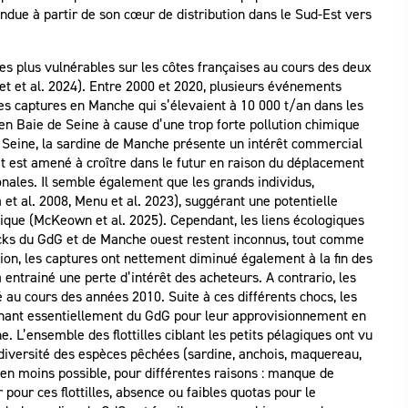
endue à partir de son cœur de distribution dans le Sud-Est vers
es plus vulnérables sur les côtes françaises au cours des deux
et et al. 2024). Entre 2000 et 2020, plusieurs événements
Les captures en Manche qui s’élevaient à 10 000 t/an dans les
 en Baie de Seine à cause d’une trop forte pollution chimique
e Seine, la sardine de Manche présente un intérêt commercial
êt est amené à croître dans le futur en raison du déplacement
onales. Il semble également que les grands individus,
t al. 2008, Menu et al. 2023), suggérant une potentielle
ique (McKeown et al. 2025). Cependant, les liens écologiques
cks du GdG et de Manche ouest restent inconnus, tout comme
 Lion, les captures ont nettement diminué également à la fin des
 entrainé une perte d’intérêt des acheteurs. A contrario, les
u cours des années 2010. Suite à ces différents chocs, les
nant essentiellement du GdG pour leur approvisionnement en
. L’ensemble des flottilles ciblant les petits pélagiques ont vu
 diversité des espèces pêchées (sardine, anchois, maquereau,
s en moins possible, pour différentes raisons : manque de
 pour ces flottilles, absence ou faibles quotas pour le