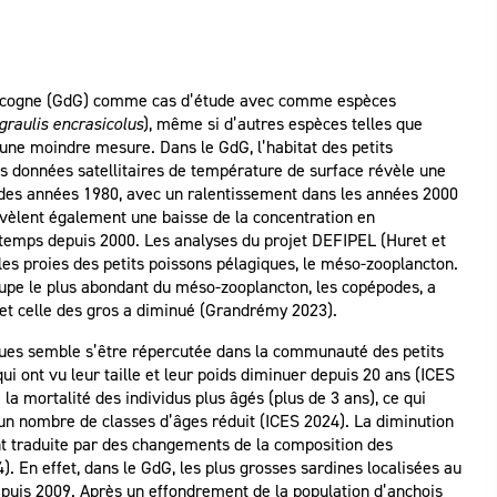
Gascogne (GdG) comme cas d’étude avec comme espèces
graulis encrasicolus
), même si d’autres espèces telles que
une moindre mesure. Dans le GdG, l’habitat des petits
es données satellitaires de température de surface révèle une
 des années 1980, avec un ralentissement dans les années 2000
évèlent également une baisse de la concentration en
ntemps depuis 2000. Les analyses du projet DEFIPEL (Huret et
es proies des petits poissons pélagiques, le méso-zooplancton.
roupe le plus abondant du méso-zooplancton, les copépodes, a
 et celle des gros a diminué (Grandrémy 2023).
ques semble s’être répercutée dans la communauté des petits
qui ont vu leur taille et leur poids diminuer depuis 20 ans (ICES
a mortalité des individus plus âgés (plus de 3 ans), ce qui
 un nombre de classes d’âges réduit (ICES 2024). La diminution
ent traduite par des changements de la composition des
. En effet, dans le GdG, les plus grosses sardines localisées au
epuis 2009. Après un effondrement de la population d’anchois