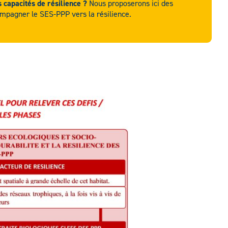
s capacités de résilience ?
Nous proposerons ici des
compagner le SES-PPP vers la résilience.