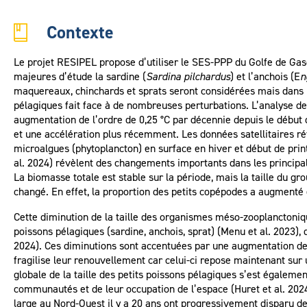
Contexte
Le projet RESIPEL propose d’utiliser le SES-PPP du Golfe de 
majeures d’étude la sardine (
Sardina pilchardus
) et l’anchois (E
n
maquereaux, chinchards et sprats seront considérées mais dans 
pélagiques fait face à de nombreuses perturbations. L’analyse d
augmentation de l’ordre de 0,25 °C par décennie depuis le début
et une accélération plus récemment. Les données satellitaires r
microalgues (phytoplancton) en surface en hiver et début de pri
al. 2024) révèlent des changements importants dans les principal
La biomasse totale est stable sur la période, mais la taille du g
changé. En effet, la proportion des petits copépodes a augmenté
Cette diminution de la taille des organismes méso-zooplanctoni
poissons pélagiques (sardine, anchois, sprat) (Menu et al. 2023), 
2024). Ces diminutions sont accentuées par une augmentation de l
fragilise leur renouvellement car celui-ci repose maintenant sur
globale de la taille des petits poissons pélagiques s’est égalem
communautés et de leur occupation de l’espace (Huret et al. 2024)
large au Nord-Ouest il y a 20 ans ont progressivement disparu d