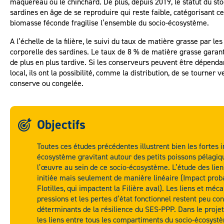
maquereau ou le chinchard. De plus, depuis 2019, le statut du st
sardines en âge de se reproduire qui reste faible, catégorisant 
biomasse féconde fragilise l’ensemble du socio-écosystème.
A l’échelle de la filière, le suivi du taux de matière grasse par 
corporelle des sardines. Le taux de 8 % de matière grasse garanti
de plus en plus tardive. Si les conserveurs peuvent être dépend
local, ils ont la possibilité, comme la distribution, de se tourner
conserve ou congelée.
Objectifs
Toutes ces études précédentes illustrent bien les fortes 
écosystème gravitant autour des petits poissons pélagiq
l’œuvre au sein de ce socio-écosystème. L’étude des lie
initiée mais seulement de manière linéaire (Impact proba
Flotilles, qui impactent la Filière aval). Les liens et mé
pressions et les pertes d’état fonctionnel restent peu co
déterminants de la résilience du SES-PPP. Dans le proj
les liens entre tous les compartiments du socio-écosyst