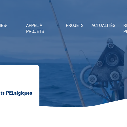
MES-
APPEL À
PROJETS
ACTUALITÉS
R
PROJETS
P
its PELalgiques