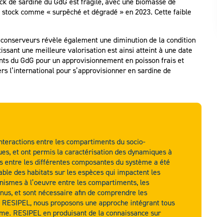
ock de sardine du GdG est fragile, avec une biomasse de
ce stock comme « surpêché et dégradé » en 2023. Cette faible
les conserveurs révèle également une diminution de la condition
ssant une meilleure valorisation est ainsi atteint à une date
ants du GdG pour un approvisionnement en poisson frais et
 vers l’international pour s’approvisionner en sardine de
interactions entre les compartiments du socio-
ues, et ont permis la caractérisation des dynamiques à
ns entre les différentes composantes du système a été
ble des habitats sur les espèces qui impactent les
canismes à l’oeuvre entre les compartiments, les
nnus, et sont nécessaire afin de comprendre les
et RESIPEL, nous proposons une approche intégrant tous
ème. RESIPEL en produisant de la connaissance sur