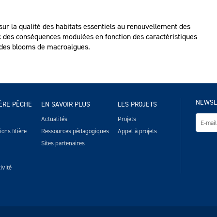
ur la qualité des habitats essentiels au renouvellement des
ec des conséquences modulées en fonction des caractéristiques
re des blooms de macroalgues.
NEWSL
IÈRE PÊCHE
EN SAVOIR PLUS
LES PROJETS
Actualités
Projets
ons filière
Ressources pédagogiques
Appel à projets
Sites partenaires
ivité